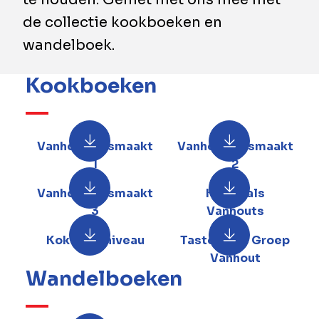
de collectie kookboeken en
wandelboek.
Kookboeken
Vanhout Gesmaakt
Vanhout Gesmaakt
1
2
Vanhout Gesmaakt
Koken als
3
Vanhouts
Koken op niveau
Tastes Like Groep
Vanhout
Wandelboeken