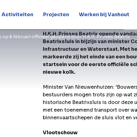
trix
Activiteiten
Projecten
Werken bij Vanhout
H.K.H. Prinses Beatrix opende vanda
s op 6 februari officieel geopend door H.K.H. Prinses Beatrix
Beatrixsluis in bijzijn van minister
Infrastructuur en Waterstaat. Met h
markeerde zij het einde van een bouw
startsein voor de eerste officiële s
nieuwe kolk.
Minister Van Nieuwenhuizen: ‘Bouwers
bestuurders mogen trots zijn op wat z
historische Beatrixsluis is door deze 
met een toenemend transport over wat
binnenvaartschepen de sluis vlot en v
Vlootschouw