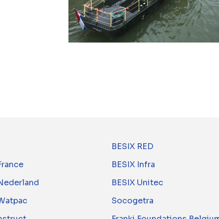
BESIX RED
France
BESIX Infra
Nederland
BESIX Unitec
Watpac
Socogetra
nstruct
Franki Foundations Belgiu