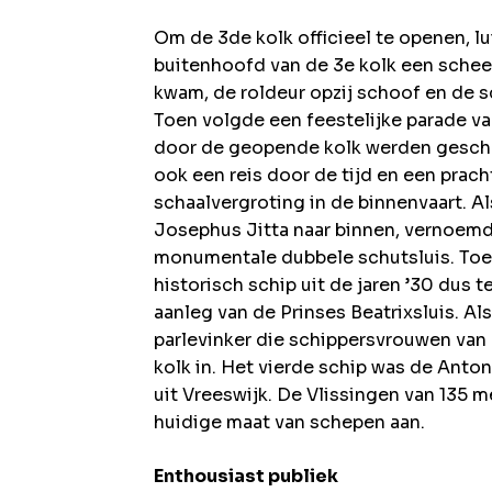
Om de 3de kolk officieel te openen, lu
buitenhoofd van de 3e kolk een scheep
kwam, de roldeur opzij schoof en de 
Toen volgde een feestelijke parade v
door de geopende kolk werden gesch
ook een reis door de tijd en een pracht
schaalvergroting in de binnenvaart. Al
Josephus Jitta naar binnen, vernoemd
monumentale dubbele schutsluis. Toe
historisch schip uit de jaren ’30 dus t
aanleg van de Prinses Beatrixsluis. Al
parlevinker die schippersvrouwen va
kolk in. Het vierde schip was de Anto
uit Vreeswijk. De Vlissingen van 135 me
huidige maat van schepen aan.
Enthousiast publiek