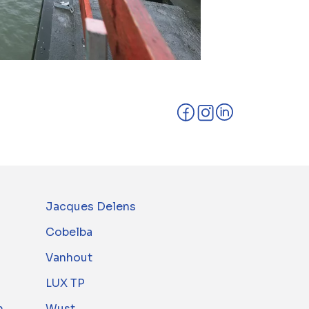
Jacques Delens
Cobelba
Vanhout
LUX TP
m
Wust