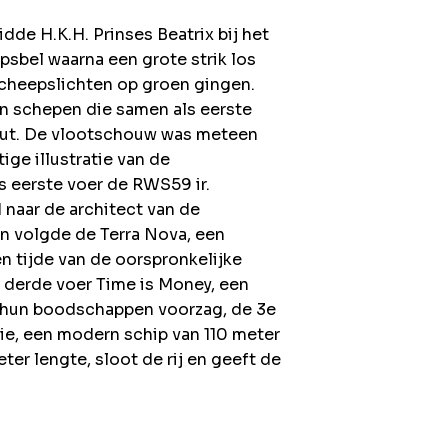
idde H.K.H. Prinses Beatrix bij het
sbel waarna een grote strik los
scheepslichten op groen gingen.
an schepen die samen als eerste
ut. De vlootschouw was meteen
ige illustratie van de
s eerste voer de RWS59 ir.
 naar de architect van de
n volgde de Terra Nova, een
en tijde van de oorspronkelijke
s derde voer Time is Money, een
n hun boodschappen voorzag, de 3e
nie, een modern schip van 110 meter
ter lengte, sloot de rij en geeft de