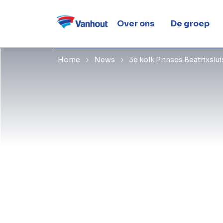
Prinses Bea
Over ons
De groep
Home
News
3e kolk Prinses Beatrixslui