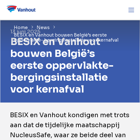
Home
News
13 juni 2025
BESIX en Vanhout bouwen België’s eerste
BESIX en Vanhout
oppervlakte- bergingsinstallatie voor kernafval
bouwen België’s
eerste oppervlakte-
bergingsinstallatie
voor kernafval
BESIX en Vanhout kondigen met trots
aan dat de tijdelijke maatschappij
NucleusSafe, waar ze beide deel van