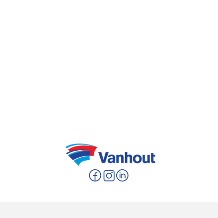
inzake veiligheid, technische precisie en
operationele topklasse op te leveren”, aldus
Mark Beyst, algemeen directeur bij BESIX
België-Luxemburg
.
Met dit project draagt BESIX opnieuw bij tot
de ontwikkeling van essentiële infrastructuur
en versterkt het bedrijf opnieuw haar
leiderspositie op het vlak van veilige en
duurzame engineering.