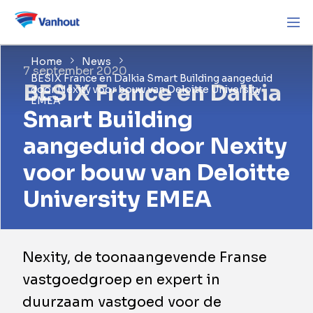
Home
News
7 september 2020
BESIX France en Dalkia Smart Building aangeduid
BESIX France en Dalkia
door Nexity voor bouw van Deloitte University
EMEA
Smart Building
aangeduid door Nexity
voor bouw van Deloitte
University EMEA
Nexity, de toonaangevende Franse
vastgoedgroep en expert in
duurzaam vastgoed voor de