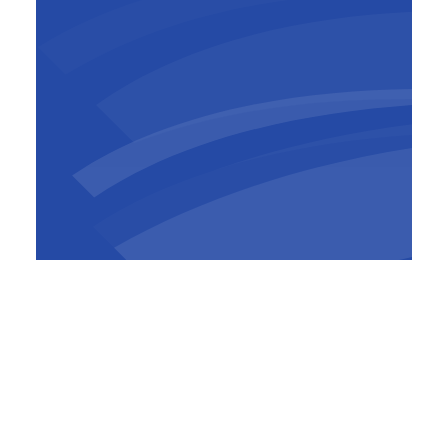
Dalkia Smart Building is verantwoordelijk voor
de technische loten van het complex, namelijk
verwarming, airconditioning en
warmwaterinstallatie, verlichting en