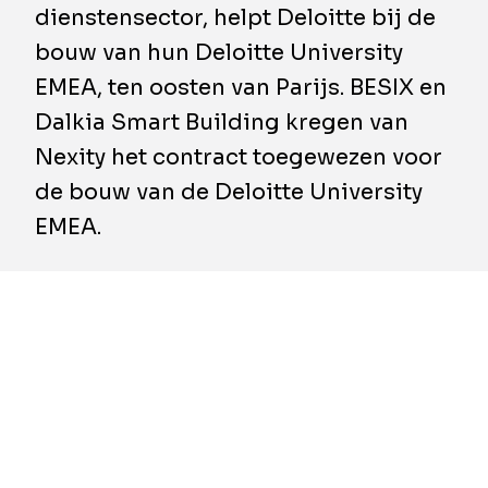
dienstensector, helpt Deloitte bij de
bouw van hun Deloitte University
EMEA, ten oosten van Parijs. BESIX en
Dalkia Smart Building kregen van
Nexity het contract toegewezen voor
de bouw van de Deloitte University
EMEA.
Het project, dat deel uitmaakt van het
stedenbouwkundig plan voor de
omgeving van Disneyland, wil vijf
belangrijke milieucertificaten verwerven:
BREEAM Excellent, Energie+ Carbone-,