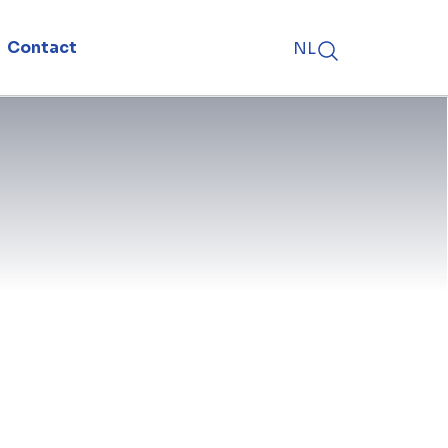
Contact
NL
tor in België de deuren van een
ubliek tijdens Open Wervendag. Van
 kans om meer te weten te komen
ertises die aanwezig zijn in de
ESIX Group daarbij ook van de
 kijkje nemen achter de schermen van
eiten meewerken: