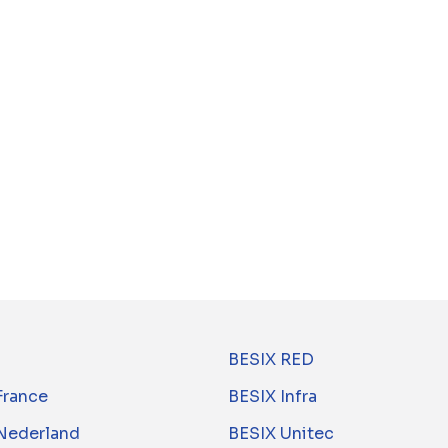
Kom langs om te ontdekken wie BESIX
Onze werfteams kijken ernaar uit jou 
een leerrijke en leuke dag.
Meer informatie vind je op
https://op
BESIX RED
France
BESIX Infra
Nederland
BESIX Unitec