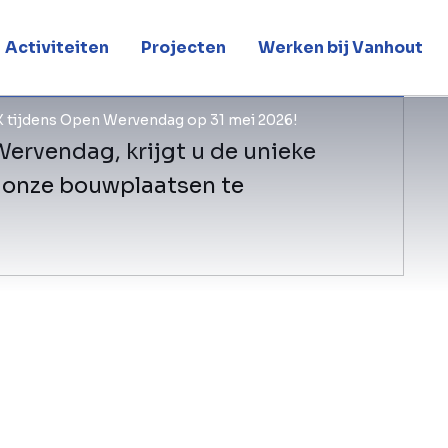
Activiteiten
Projecten
Werken bij Vanhout
X tijdens Open Wervendag op 31 mei 2026!
ervendag, krijgt u de unieke
n onze bouwplaatsen te
Zondag 31 mei 2026 opent de bouwsec
groot aantal werven voor het grote p
10 uur tot 17 uur
krijgen bezoekers de
over de sector en de verschillende exp
Belgische bouwwereld. Natuurlijk is B
partij! Dit jaar kunnen bezoekers een
4 werven waaraan BESIX en haar entit