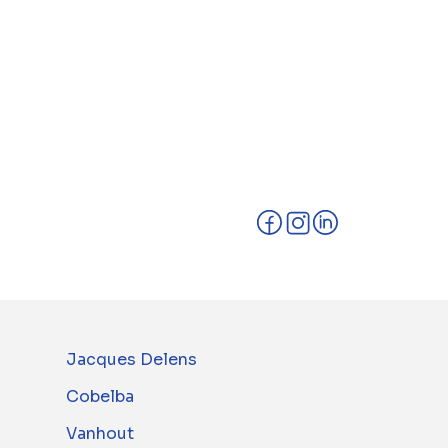
 Group is op één van onze werven.
en jouw familie te verwelkomen voor
enwervendag.be/
.
Jacques Delens
Cobelba
Vanhout