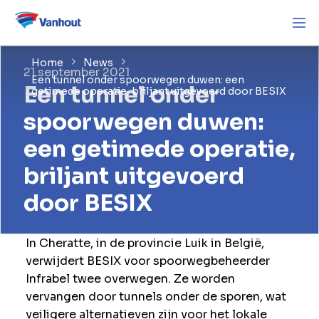
Home
News
21 september 2021
Een tunnel onder spoorwegen duwen: een
Een tunnel onder
getimede operatie, briljant uitgevoerd door BESIX
spoorwegen duwen:
een getimede operatie,
briljant uitgevoerd
door BESIX
In Cheratte, in de provincie Luik in België,
verwijdert BESIX voor spoorwegbeheerder
Infrabel twee overwegen. Ze worden
vervangen door tunnels onder de sporen, wat
veiligere alternatieven zijn voor het lokale