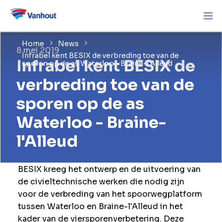
Home
News
8 mei 2019
Infrabel kent BESIX de verbreding toe van de
Infrabel kent BESIX de
sporen op de as Waterloo - Braine-l'Alleud
verbreding toe van de
sporen op de as
Waterloo - Braine-
l'Alleud
BESIX kreeg het ontwerp en de uitvoering van
de civieltechnische werken die nodig zijn
voor de verbreding van het spoorwegplatform
tussen Waterloo en Braine-l'Alleud in het
kader van de viersporenverbetering. Deze