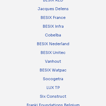
BESIX RED
Jacques Delens
BESIX France
BESIX Infra
Cobelba
BESIX Nederland
BESIX Unitec
Vanhout
BESIX Watpac
Socogetra
LUX TP
Six Construct
Franki Foundations Belgium